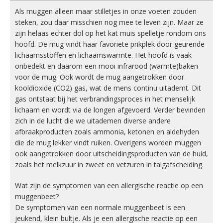
Als muggen alleen maar stilletjes in onze voeten zouden
steken, zou daar misschien nog mee te leven zijn. Maar ze
zijn helaas echter dol op het kat muis spelletje rondom ons
hoofd. De mug vindt haar favoriete prikplek door geurende
lichaamsstoffen en lichaamswarmte. Het hoofd is vaak
onbedekt en daarom een mooi infrarood (warmte)baken
voor de mug. Ook wordt de mug aangetrokken door
kooldioxide (CO2) gas, wat de mens continu uitademt. Dit
gas ontstaat bij het verbrandingsproces in het menselijk
lichaam en wordt via de longen afgevoerd. Verder bevinden
zich in de lucht die we uitademen diverse andere
afbraakproducten zoals ammonia, ketonen en aldehyden
die de mug lekker vindt ruiken. Overigens worden muggen
ook aangetrokken door uitscheidingsproducten van de huid,
zoals het melkzuur in zweet en vetzuren in talgafscheiding.
Wat zijn de symptomen van een allergische reactie op een
muggenbeet?
De symptomen van een normale muggenbeet is een
jeukend, klein bultje. Als je een allergische reactie op een